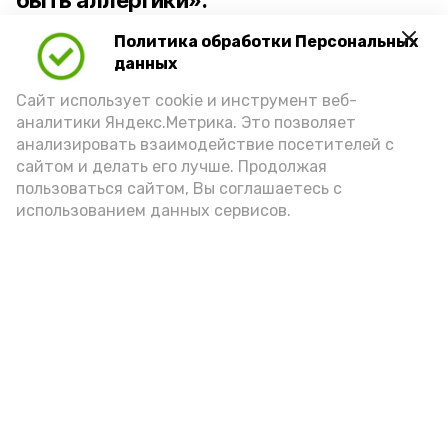
быть аллергики».
Политика обработки Персональных
Для взрослого человека безопасной
данных
порцией икры считается 30-50 граммов
(2-3 ложки). При этом следует обратить
Сайт использует cookie и инструмент веб-
аналитики Яндекс.Метрика. Это позволяет
внимание на хлеб, с которым она
анализировать взаимодействие посетителей с
подаётся: лучше выбирать
сайтом и делать его лучше. Продолжая
цельнозерновой, с мукой грубого
пользоваться сайтом, Вы соглашаетесь с
использованием данных сервисов.
помола. Есть икру следует в первой
половине дня. Кстати, полезнее для
здоровья сопроводить такой бутерброд
сочными овощами, свежей зеленью и
отварным яйцом.