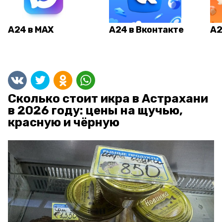
А24 в MAX
А24 в Вконтакте
А2
Сколько стоит икра в Астрахани
в 2026 году: цены на щучью,
красную и чёрную