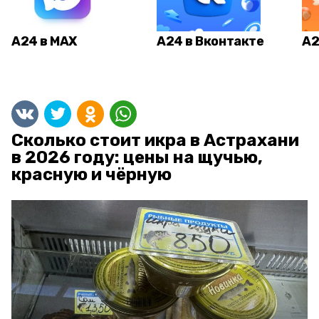
А24 в MAX
А24 в Вконтакте
А2
Сколько стоит икра в Астрахани
в 2026 году: цены на щучью,
красную и чёрную