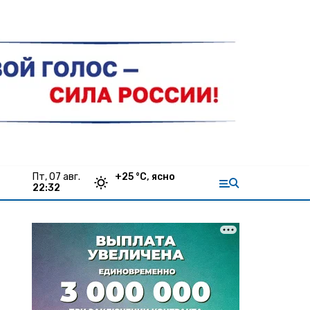
пт, 07 авг.
+
25
°С,
ясно
22:32