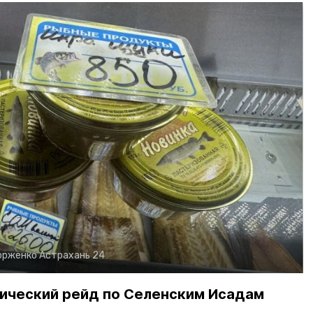
орженко
Астрахань 24
ический рейд по Селенским Исадам