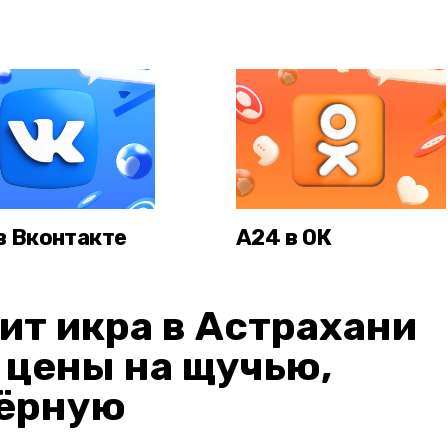
в Вконтакте
А24 в ОК
ит икра в Астрахани
: цены на щучью,
чёрную