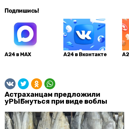
Подпишись!
А24 в MAX
А24 в Вконтакте
А2
Астраханцам предложили
уРЫБнуться при виде воблы