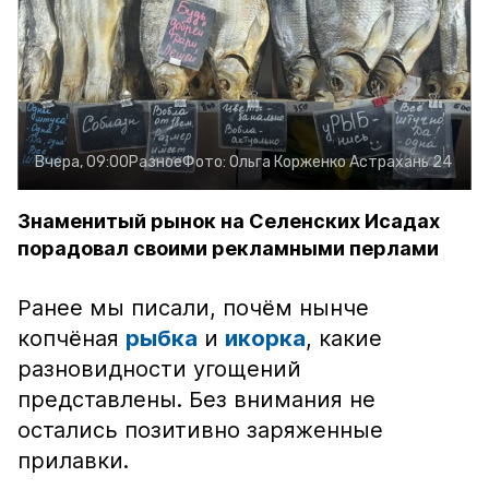
Вчера, 09:00
Разное
Фото:
Ольга Корженко
Астрахань 24
Знаменитый рынок на Селенских Исадах
порадовал своими рекламными перлами
Ранее мы писали, почём нынче
копчёная
рыбка
и
икорка
, какие
разновидности угощений
представлены. Без внимания не
остались позитивно заряженные
прилавки.