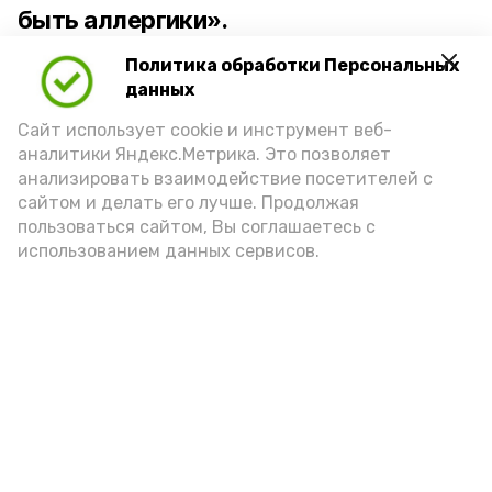
быть аллергики».
Политика обработки Персональных
Для взрослого человека безопасной
данных
порцией икры считается 30-50 граммов
(2-3 ложки). При этом следует обратить
Сайт использует cookie и инструмент веб-
аналитики Яндекс.Метрика. Это позволяет
внимание на хлеб, с которым она
анализировать взаимодействие посетителей с
подаётся: лучше выбирать
сайтом и делать его лучше. Продолжая
цельнозерновой, с мукой грубого
пользоваться сайтом, Вы соглашаетесь с
использованием данных сервисов.
помола. Есть икру следует в первой
половине дня. Кстати, полезнее для
здоровья сопроводить такой бутерброд
сочными овощами, свежей зеленью и
отварным яйцом.