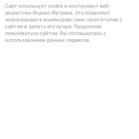
(2-3 ложки). При этом следует обратить
Сайт использует cookie и инструмент веб-
аналитики Яндекс.Метрика. Это позволяет
внимание на хлеб, с которым она
анализировать взаимодействие посетителей с
подаётся: лучше выбирать
сайтом и делать его лучше. Продолжая
цельнозерновой, с мукой грубого
пользоваться сайтом, Вы соглашаетесь с
использованием данных сервисов.
помола. Есть икру следует в первой
половине дня. Кстати, полезнее для
здоровья сопроводить такой бутерброд
сочными овощами, свежей зеленью и
отварным яйцом.