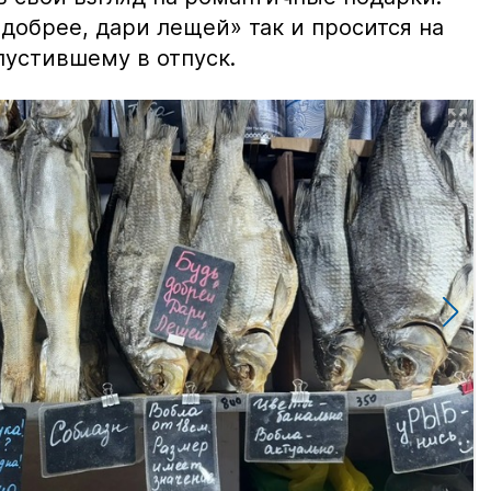
добрее, дари лещей» так и просится на
тпустившему в отпуск.