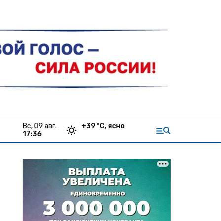
вс, 09 авг.
+
39
°С,
ясно
17:36