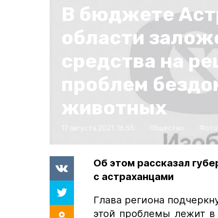
В бюджете Аст
области залож
средства на р
проблем безд
17 августа 2021, 16:55
Общество
Фото
Об этом рассказал губе
с астраханцами
Глава региона подчеркну
этой проблемы лежит в 