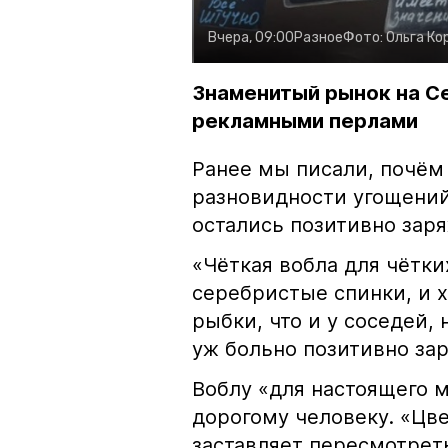
Вчера, 09:00
Разное
Фото:
Ольга Ко
Знаменитый рынок на С
рекламными перлами
Ранее мы писали, почём
разновидности угощений
остались позитивно зар
«Чёткая вобла для чётки
серебристые спинки, и 
рыбки, что и у соседей, 
уж больно позитивно за
Воблу «для настоящего м
дорогому человеку. «Цв
заставляет пересмотрет