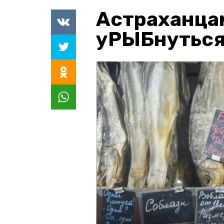
Астраханца
уРЫБнуться