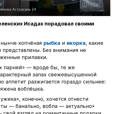
рженко
Астрахань 24
еленских Исадах порадовал своими
 нынче копчёная
рыбка
и
икорка
, какие
 представлены. Без внимания не
яженные прилавки.
х парней» — вроде бы, те же
характерный запах свежевысушенной
но аппетит разжигается гораздо сильнее:
ряжена воблёшка.
ужика», конечно, хочется отнести
еты — банально, вобла — актуально»
ь свой взгляд на романтичные подарки.