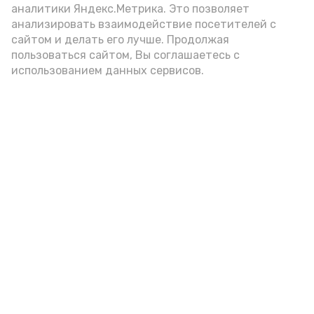
аналитики Яндекс.Метрика. Это позволяет
анализировать взаимодействие посетителей с
А24 в MAX
А24 в Вконтакте
А2
сайтом и делать его лучше. Продолжая
пользоваться сайтом, Вы соглашаетесь с
использованием данных сервисов.
«Сервисы Астраханской
области» теперь доступны в
приложении MAX