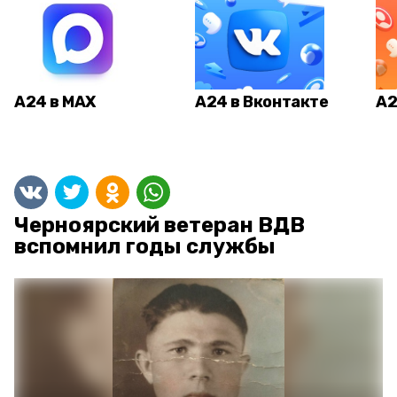
А24 в MAX
А24 в Вконтакте
А2
Черноярский ветеран ВДВ
вспомнил годы службы