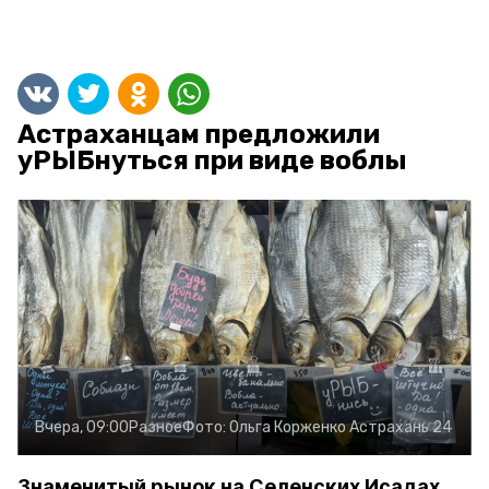
Астраханцам предложили
уРЫБнуться при виде воблы
Вчера, 09:00
Разное
Фото:
Ольга Корженко
Астрахань 24
Знаменитый рынок на Селенских Исадах