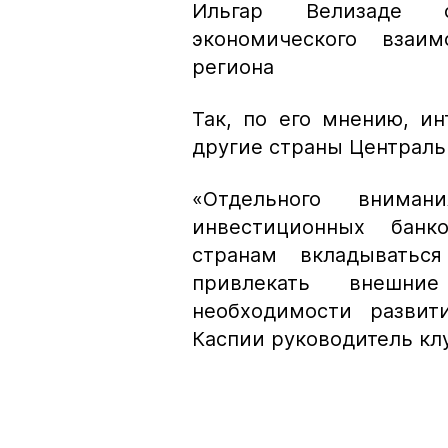
Ильгар Велизаде о
экономического взаим
региона
Так, по его мнению, и
другие страны Централь
«Отдельного вниман
инвестиционных банк
странам вкладыватьс
привлекать внешн
необходимости развит
Каспии руководитель кл