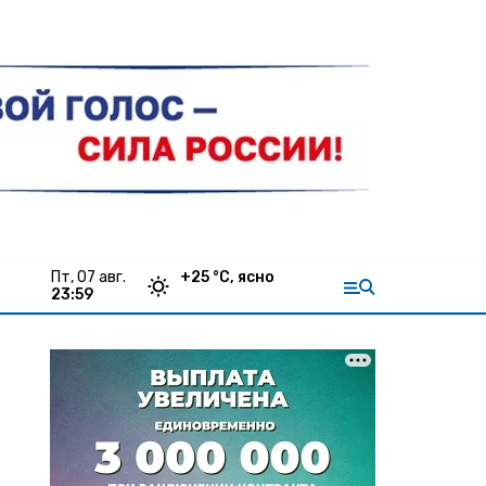
пт, 07 авг.
+
25
°С,
ясно
23:59