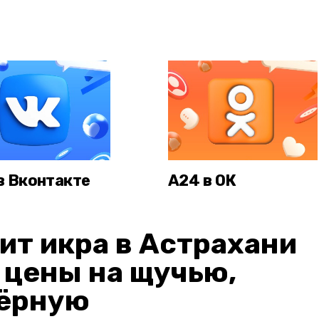
в Вконтакте
А24 в ОК
ит икра в Астрахани
: цены на щучью,
чёрную