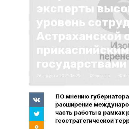
эксперты высо
уровень сотру
Астраханской 
прикаспийски
государствами
26 августа 2021, 15:29
Общество
Фот
ПО мнению губернатора
расширение международ
часть работы в рамках 
геостратегической терр