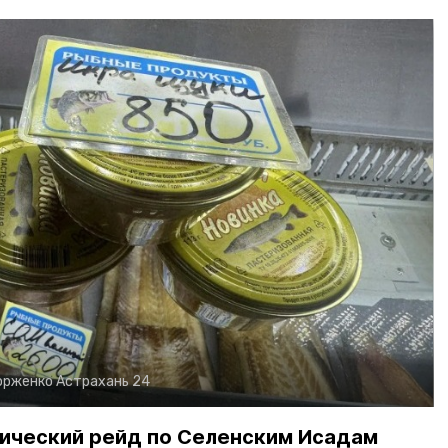
орженко
Астрахань 24
ический рейд по Селенским Исадам