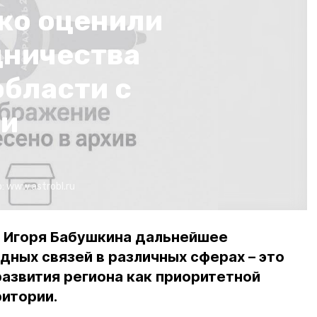
ко оценили
дничества
области с
ми
о:
www.astrobl.ru
 Игоря Бабушкина дальнейшее
ных связей в различных сферах – это
развития региона как приоритетной
итории.