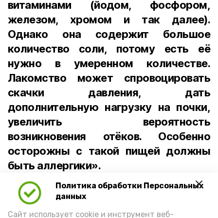
витаминами (йодом, фосфором,
железом, хромом и так далее).
Однако она содержит большое
количество соли, потому есть её
нужно в умеренном количестве.
Лакомство может спровоцировать
скачки давления, дать
дополнительную нагрузку на почки,
увеличить вероятность
возникновения отёков. Особенно
осторожны с такой пищей должны
быть аллергики».
Политика обработки Персональных
Для взрослого человека безопасной
данных
порцией икры считается 30-50 граммов
(2-3 ложки). При этом следует обратить
Сайт использует cookie и инструмент веб-