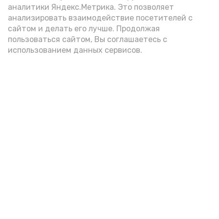
аналитики Яндекс.Метрика. Это позволяет
внимание на хлеб, с которым она
анализировать взаимодействие посетителей с
подаётся: лучше выбирать
сайтом и делать его лучше. Продолжая
цельнозерновой, с мукой грубого
пользоваться сайтом, Вы соглашаетесь с
использованием данных сервисов.
помола. Есть икру следует в первой
половине дня. Кстати, полезнее для
здоровья сопроводить такой бутерброд
сочными овощами, свежей зеленью и
отварным яйцом.