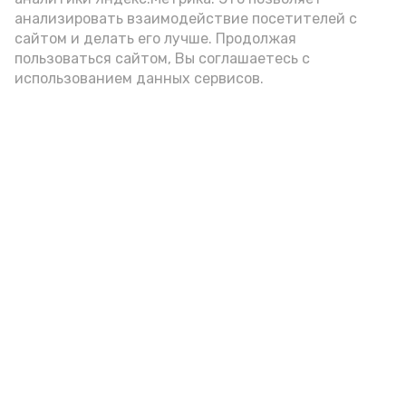
анализировать взаимодействие посетителей с
сайтом и делать его лучше. Продолжая
Видео: управление пресс-службы и информации
пользоваться сайтом, Вы соглашаетесь с
администрации губернатора АО
использованием данных сервисов.
год единства народов
закон
Подпишись!
А24 в MAX
А24 в Вконтакте
А2