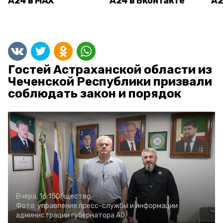
А24 в MAX
А24 в Вконтакте
А2
Гостей Астраханской области из
Чеченской Республики призвали
соблюдать закон и порядок
Вчера, 16:15
Общество
Фото:
управление пресс-службы и информации
администрации губернатора АО