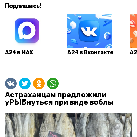
Подпишись!
А24 в MAX
А24 в Вконтакте
А2
Астраханцам предложили
уРЫБнуться при виде воблы