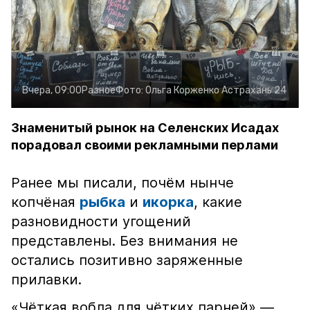
Вчера, 09:00
Разное
Фото:
Ольга Корженко
Астрахань 24
Знаменитый рынок на Селенских Исадах
порадовал своими рекламными перлами
Ранее мы писали, почём нынче
копчёная
рыбка
и
икорка
, какие
разновидности угощений
представлены. Без внимания не
остались позитивно заряженные
прилавки.
«Чёткая вобла для чётких парней» —