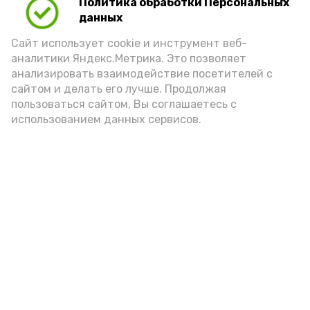
Политика обработки Персональных
Для взрослого человека безопасной
данных
порцией икры считается 30-50 граммов
(2-3 ложки). При этом следует обратить
Сайт использует cookie и инструмент веб-
аналитики Яндекс.Метрика. Это позволяет
внимание на хлеб, с которым она
анализировать взаимодействие посетителей с
подаётся: лучше выбирать
сайтом и делать его лучше. Продолжая
цельнозерновой, с мукой грубого
пользоваться сайтом, Вы соглашаетесь с
использованием данных сервисов.
помола. Есть икру следует в первой
половине дня. Кстати, полезнее для
здоровья сопроводить такой бутерброд
сочными овощами, свежей зеленью и
отварным яйцом.