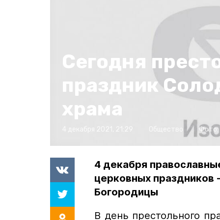
Сегодня прест
праздник Соло
храма
4 декабря 2021, 21:29
Общество
Фото:
4 декабря православные
церковных праздников 
Богородицы
В день престольного пр