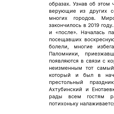
образах. Узнав об этом 
верующие из других с
многих городов. Мир
закончилось в 2019 году
и «после». Началась п
посещавших воскресную
болели, многие избег
Паломники, приезжав
появляются в связи с к
неизменным тот самый
который и был в нача
престольный праздн
Ахтубинский и Енотаев
рады всем гостям ра
потихоньку налаживается