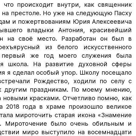
 что происходит внутри, как священник
 на престоле. Но уже на следующую Пасху
рудам и пожертвованиям Юрия Алексеевича
ывшего владыки Антония, красивейший
н на своё место. Разработан он был в
рехъярусный из белого искусственного
 первый же год моего служения была
ая школа. На развитие духовной сферы
я я сделал особый упор. Школу посещало
стречали Рождество, ходили по селу с
 к другим праздникам. По моему мнению,
а новыми красками. Отчетливо помню, как
та 2018 года в храме произошло великое
тала мироточить старая икона «Знамение
». Мироточение было очень обильным и
дствии миро выступило на восемнадцати