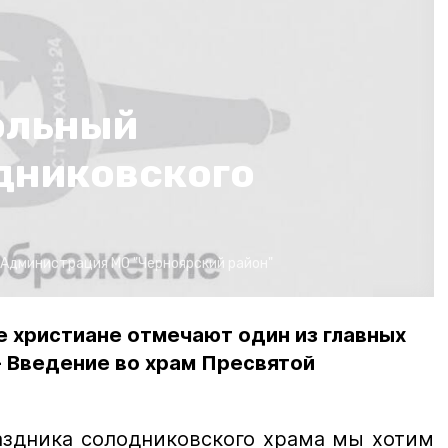
ольный
дниковского
Администрация МО "Черноярский район"
 христиане отмечают один из главных
- Введение во храм Пресвятой
аздника солодниковского храма мы хотим