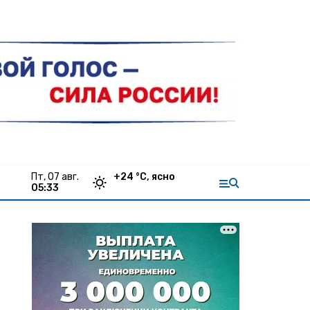
пт, 07 авг.
+
24
°С,
ясно
05:33