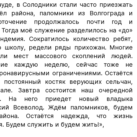
чуде, в Солодники стали часто приезжать
ёл района, паломники из Волгограда и
оточение продолжалось почти год и
. Тогда моё служение разделилось на «до»
андемия. Сократилось количество ребят,
 школу, редели ряды прихожан. Многие
али мест массового скоплений людей.
шие каждую неделю, сейчас тоже не
оронавирусными ограничениями. Остаётся
 постоянный костяк верующих сельчан,
ле. Завтра состоится наш очередной
ик. На него приедет новый владыка
кий Всеволод. Ждём паломников, будем
йона. Остаётся надежда, что жизнь
. Будем служить и будем жить!»,