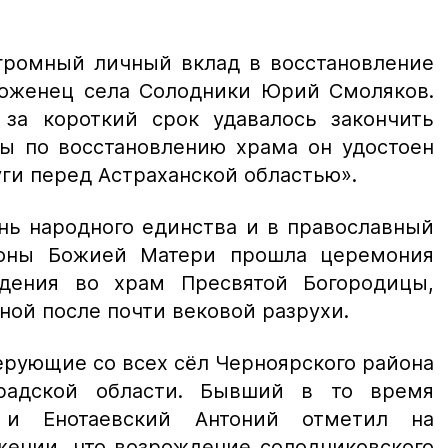
громный личный вклад в восстановление
роженец села Солодники Юрий Смоляков.
за короткий срок удавалось закончить
ды по восстановлению храма он удостоен
уги перед Астраханской областью».
ень народного единства и в православный
коны Божией Матери прошла церемония
дения во храм Пресвятой Богородицы,
ной после почти вековой разрухи.
ерующие со всех сёл Черноярского района
радской области. Бывший в то время
 и Енотаевский Антоний отметил на
жении, что возрождение солодниковского