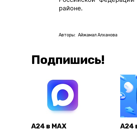
районе.
Авторы:
Айжамал Алханова
Подпишись!
А24 в MAX
А24 