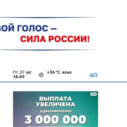
пт, 07 авг.
+
36
°С,
ясно
14:49