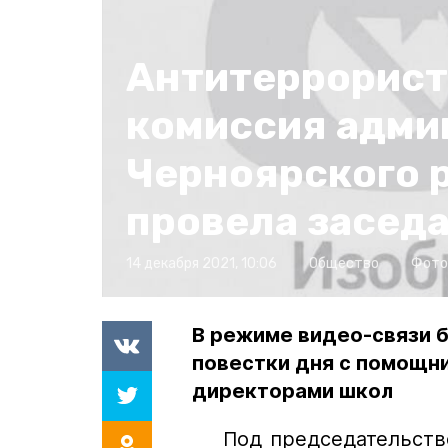
Антитеррорист
комиссия адми
Черноярского 
провела засед
14 декабря 2021, 10:06
Общество
Фото
В режиме видео-связи 
повестки дня с помощни
директорами школ
Под председательством