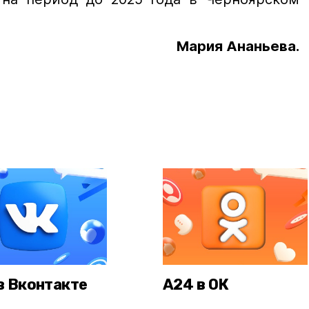
Мария Ананьева.
в Вконтакте
А24 в ОК