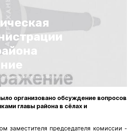
ическая
нистрации
района
ание
:
Черноярский вестник "Волжанка"
было организовано обсуждение вопросов
ками главы района в сёлах и
 заместителя председателя комиссии -