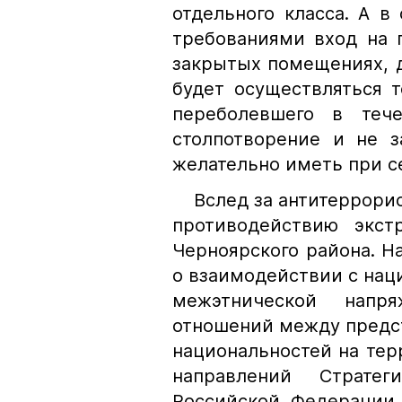
отдельного класса. А в
требованиями вход на 
закрытых помещениях, 
будет осуществляться 
переболевшего в теч
столпотворение и не з
желательно иметь при с
Вслед за антитеррорис
противодействию экст
Черноярского района. Н
о взаимодействии с на
межэтнической напр
отношений между предс
национальностей на тер
направлений Страте
Российской Федерации 