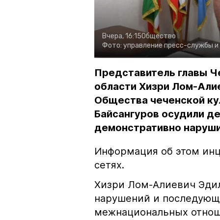
Вчера, 16:15
Общество
Фото:
управление пресс-службы и
Представитель главы Ч
области Хизри Лом-Али
Общества чеченской ку
Байсангуров осудили де
демонстративно наруши
Информация об этом инц
сетях.
Хизри Лом-Алиевич Эдил
нарушений и последующе
межнациональных отноше