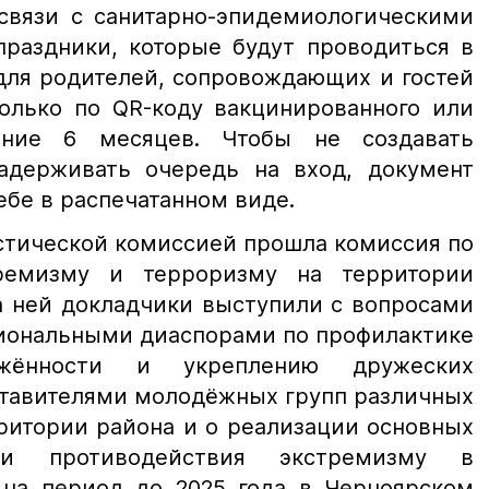
 связи с санитарно-эпидемиологическими
праздники, которые будут проводиться в
для родителей, сопровождающих и гостей
только по QR-коду вакцинированного или
ение 6 месяцев. Чтобы не создавать
адерживать очередь на вход, документ
ебе в распечатанном виде.
тической комиссией прошла комиссия по
ремизму и терроризму на территории
а ней докладчики выступили с вопросами
циональными диаспорами по профилактике
яжённости и укреплению дружеских
тавителями молодёжных групп различных
ритории района и о реализации основных
гии противодействия экстремизму в
на период до 2025 года в Черноярском