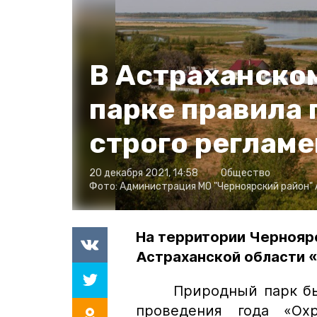
В Астраханско
парке правила
строго реглам
20 декабря 2021, 14:58
Общество
Фото:
Администрация МО "Черноярский район"
На территории Чернояр
Астраханской области 
Природный парк был о
проведения года «Ох