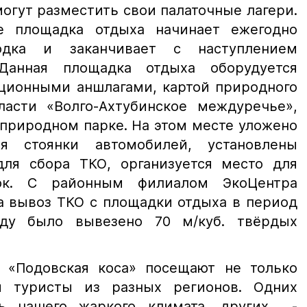
огут разместить свои палаточные лагери.
е площадка отдыха начинает ежегодно
одка и заканчивает с наступлением
Данная площадка отдыха оборудуется
ионными аншлагами, картой природного
ласти «Волго-Ахтубинское междуречье»,
природном парке. На этом месте уложено
я стоянки автомобилей, установлены
ля сбора ТКО, организуется место для
ок. С районным филиалом ЭкоЦентра
а вывоз ТКО с площадки отдыха в период
ду было вывезено 70 м/куб. твёрдых
одовская коса» посещают не только
 туристы из разных регионов. Одних
ть нашего жаркого климата, других -