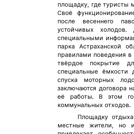
площадку, где туристы м
Своё функционировани
после весеннего пав
устойчивых холодов. 
специальными информац
парка Астраханской об
правилами поведения в 
твёрдое покрытие дл
специальные ёмкости д
спуска моторных лод
заключаются договора н
её работы. В этом го
коммунальных отходов.
Площадку отдыха «П
местные жители, но и
привлекает особеннос