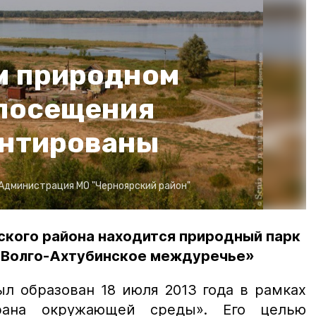
м природном
 посещения
ентированы
Администрация МО "Черноярский район"
ского района находится природный парк
«Волго-Ахтубинское междуречье»
бразован 18 июля 2013 года в рамках
рана окружающей среды». Его целью