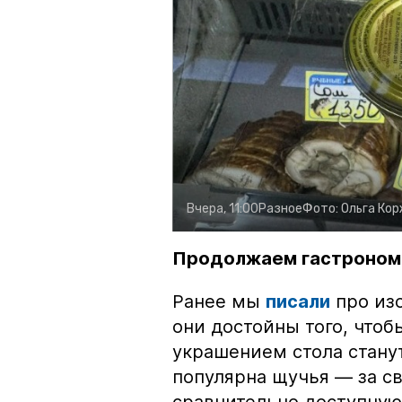
Вчера, 11:00
Разное
Фото:
Ольга Ко
Продолжаем гастроном
Ранее мы
писали
про изо
они достойны того, чтоб
украшением стола стану
популярна щучья — за с
сравнительно доступную 