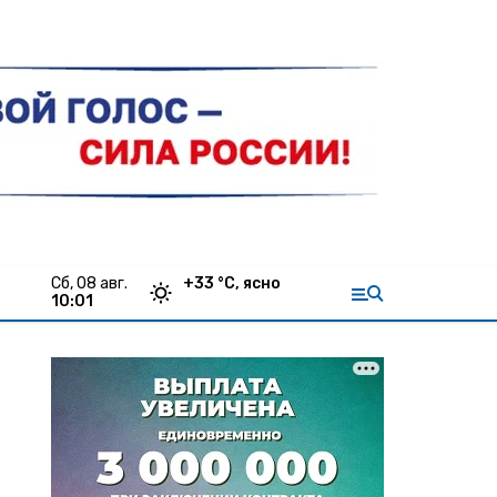
сб, 08 авг.
+
33
°С,
ясно
10:01