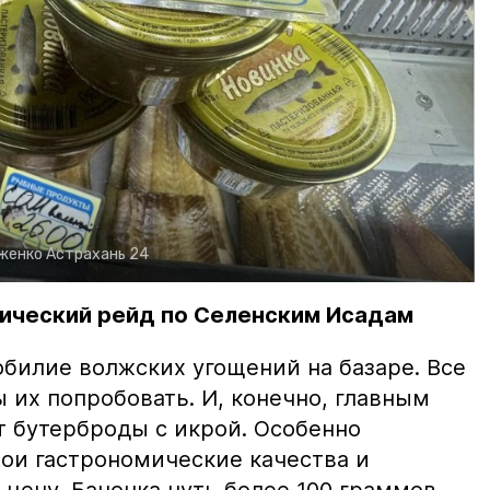
рженко
Астрахань 24
ический рейд по Селенским Исадам
билие волжских угощений на базаре. Все
ы их попробовать. И, конечно, главным
т бутерброды с икрой. Особенно
вои гастрономические качества и
цену. Баночка чуть более 100 граммов