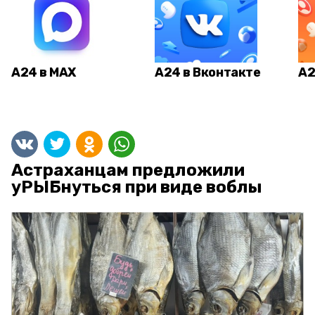
А24 в MAX
А24 в Вконтакте
А2
Астраханцам предложили
уРЫБнуться при виде воблы