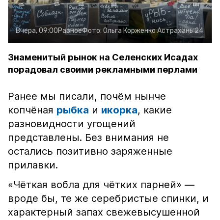
Вчера, 09:00
Разное
Фото:
Ольга Корженко
Астрахань 24
Знаменитый рынок на Селенских Исадах
порадовал своими рекламными перлами
Ранее мы писали, почём нынче
копчёная
рыбка
и
икорка
, какие
разновидности угощений
представлены. Без внимания не
остались позитивно заряженные
прилавки.
«Чёткая вобла для чётких парней» —
вроде бы, те же серебристые спинки, и
характерный запах свежевысушенной