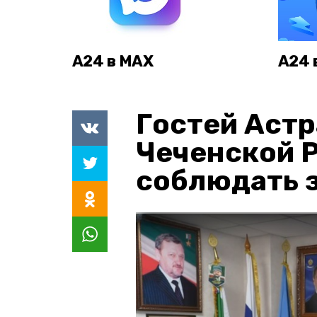
А24 в MAX
А24 
Гостей Астр
Чеченской 
соблюдать з