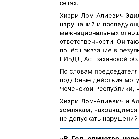
сетях.
Хизри Лом-Алиевич Эдил
нарушений и последующе
межнациональных отноше
ответственности. Он та
понёс наказание в резу
ГИБДД Астраханской обл
По словам председателя
подобные действия могу
Чеченской Республики, 
Хизри Лом-Алиевич и Ад
землякам, находящимся 
не допускать нарушений 
«В Год единства наро