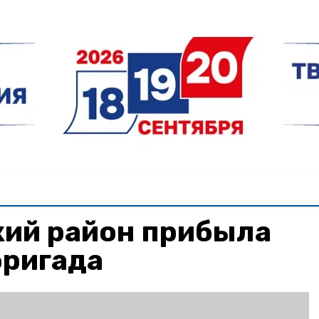
кий район прибыла
бригада