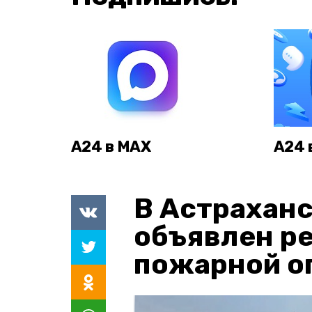
А24 в MAX
А24 
В Астраханс
объявлен р
пожарной о