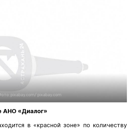
Фото:
pixabay.com/
pixabay.com
е АНО «Диалог»
аходится в «красной зоне» по количеству