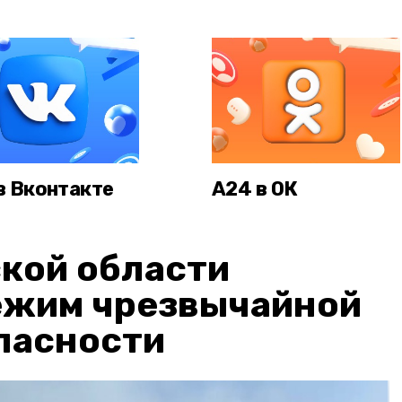
в Вконтакте
А24 в ОК
кой области
ежим чрезвычайной
пасности