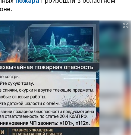
упных
пожара
произошли в областном
оне.