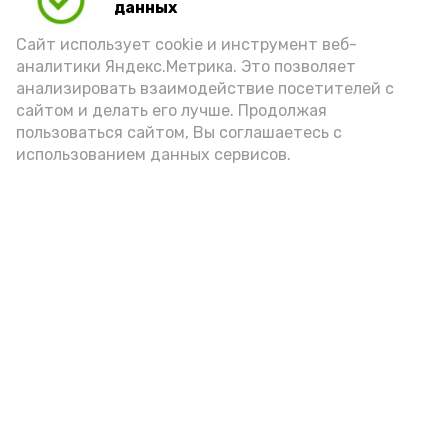
данных
порцией икры считается 30-50 граммов
(2-3 ложки). При этом следует обратить
Сайт использует cookie и инструмент веб-
аналитики Яндекс.Метрика. Это позволяет
внимание на хлеб, с которым она
анализировать взаимодействие посетителей с
подаётся: лучше выбирать
сайтом и делать его лучше. Продолжая
цельнозерновой, с мукой грубого
пользоваться сайтом, Вы соглашаетесь с
использованием данных сервисов.
помола. Есть икру следует в первой
половине дня. Кстати, полезнее для
здоровья сопроводить такой бутерброд
сочными овощами, свежей зеленью и
отварным яйцом.