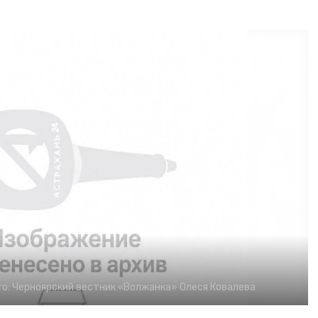
о:
Черноярский вестник «Волжанка»
Олеся Ковалева