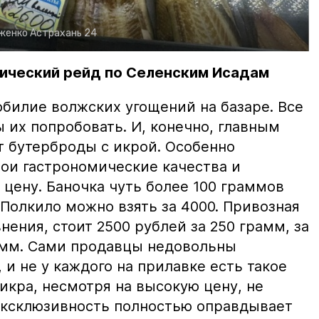
рженко
Астрахань 24
ический рейд по Селенским Исадам
билие волжских угощений на базаре. Все
ы их попробовать. И, конечно, главным
т бутерброды с икрой. Особенно
вои гастрономические качества и
цену. Баночка чуть более 100 граммов
 Полкило можно взять за 4000. Привозная
нения, стоит 2500 рублей за 250 грамм, за
амм. Сами продавцы недовольны
и не у каждого на прилавке есть такое
 икра, несмотря на высокую цену, не
 эксклюзивность полностью оправдывает