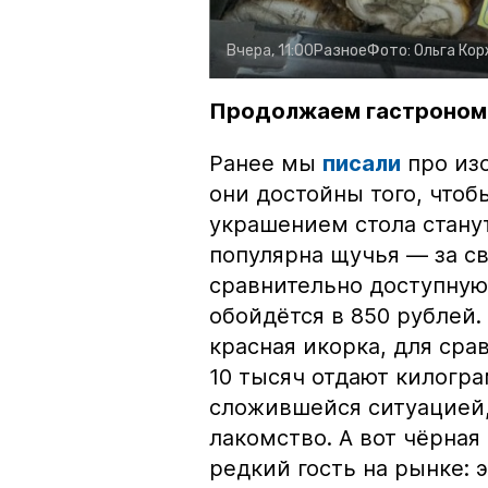
Вчера, 11:00
Разное
Фото:
Ольга Ко
Продолжаем гастроном
Ранее мы
писали
про изо
они достойны того, чтоб
украшением стола стану
популярна щучья — за с
сравнительно доступную 
обойдётся в 850 рублей.
красная икорка, для срав
10 тысяч отдают килогр
сложившейся ситуацией, 
лакомство. А вот чёрная
редкий гость на рынке: