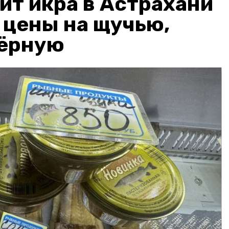
ит икра в Астрахани
: цены на щучью,
чёрную