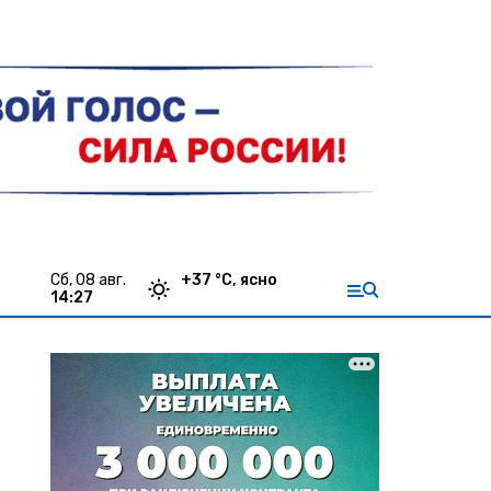
сб, 08 авг.
+
37
°С,
ясно
14:27