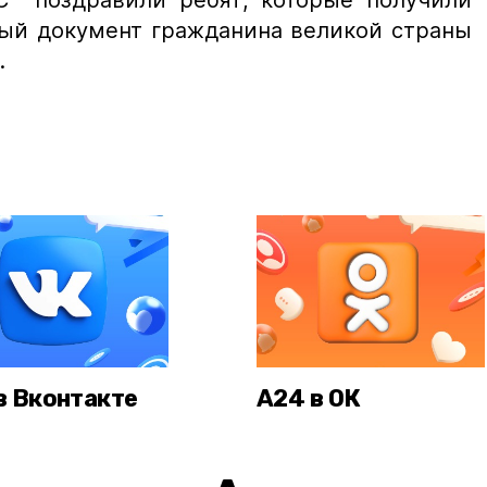
С поздравили ребят, которые получили
ый документ гражданина великой страны
.
в Вконтакте
А24 в ОК