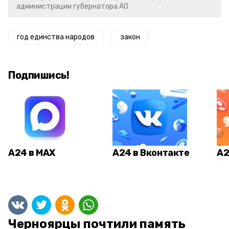
администрации губернатора АО
год единства народов
закон
Подпишись!
А24 в MAX
А24 в Вконтакте
А2
Черноярцы почтили память