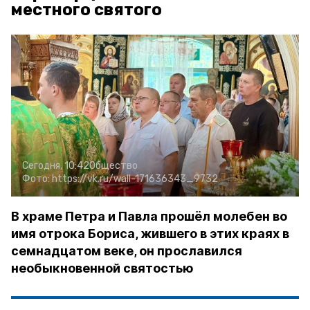
местного святого
Сегодня, 10:42
Общество
Фото:
https://vk.ru/wall-171636343_9732
В храме Петра и Павла прошёл молебен во
имя отрока Бориса, жившего в этих краях в
семнадцатом веке, он прославился
необыкновенной святостью