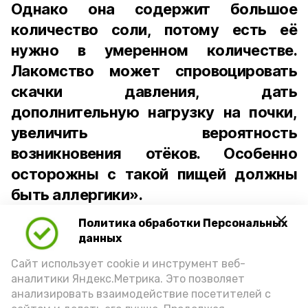
Однако она содержит большое
количество соли, потому есть её
нужно в умеренном количестве.
Лакомство может спровоцировать
скачки давления, дать
дополнительную нагрузку на почки,
увеличить вероятность
возникновения отёков. Особенно
осторожны с такой пищей должны
быть аллергики».
Политика обработки Персональных
Для взрослого человека безопасной
данных
порцией икры считается 30-50 граммов
(2-3 ложки). При этом следует обратить
Сайт использует cookie и инструмент веб-
аналитики Яндекс.Метрика. Это позволяет
внимание на хлеб, с которым она
анализировать взаимодействие посетителей с
подаётся: лучше выбирать