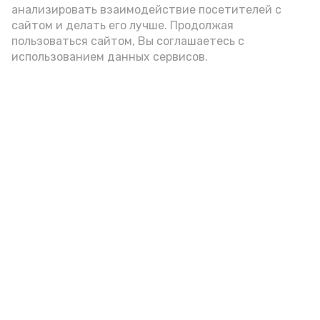
анализировать взаимодействие посетителей с
сайтом и делать его лучше. Продолжая
Видео: управление пресс-службы и информации
пользоваться сайтом, Вы соглашаетесь с
администрации губернатора АО
использованием данных сервисов.
год единства народов
закон
Подпишись!
А24 в MAX
А24 в Вконтакте
А2