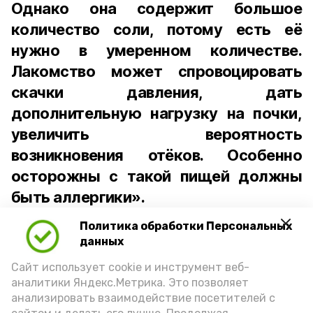
Однако она содержит большое
количество соли, потому есть её
нужно в умеренном количестве.
Лакомство может спровоцировать
скачки давления, дать
дополнительную нагрузку на почки,
увеличить вероятность
возникновения отёков. Особенно
осторожны с такой пищей должны
быть аллергики».
Политика обработки Персональных
Для взрослого человека безопасной
данных
порцией икры считается 30-50 граммов
(2-3 ложки). При этом следует обратить
Сайт использует cookie и инструмент веб-
аналитики Яндекс.Метрика. Это позволяет
внимание на хлеб, с которым она
анализировать взаимодействие посетителей с
подаётся: лучше выбирать