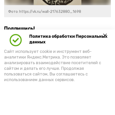
Фото: https://vk.ru/wall-217632880_1698
Подпишись!
Политика обработки Персональных
данных
Сайт использует cookie и инструмент веб-
аналитики Яндекс.Метрика. Это позволяет
анализировать взаимодействие посетителей с
А24 в MAX
А24 в Вконтакте
А2
сайтом и делать его лучше. Продолжая
пользоваться сайтом, Вы соглашаетесь с
использованием данных сервисов.
«Сервисы Астраханской
области» теперь доступны в