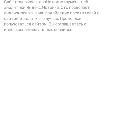
(2-3 ложки). При этом следует обратить
Сайт использует cookie и инструмент веб-
аналитики Яндекс.Метрика. Это позволяет
внимание на хлеб, с которым она
анализировать взаимодействие посетителей с
подаётся: лучше выбирать
сайтом и делать его лучше. Продолжая
цельнозерновой, с мукой грубого
пользоваться сайтом, Вы соглашаетесь с
использованием данных сервисов.
помола. Есть икру следует в первой
половине дня. Кстати, полезнее для
здоровья сопроводить такой бутерброд
сочными овощами, свежей зеленью и
отварным яйцом.