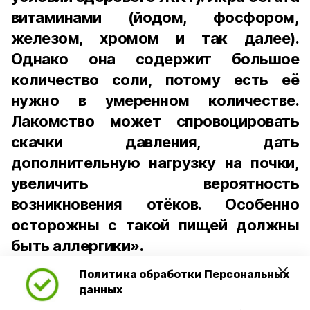
витаминами (йодом, фосфором,
железом, хромом и так далее).
Однако она содержит большое
количество соли, потому есть её
нужно в умеренном количестве.
Лакомство может спровоцировать
скачки давления, дать
дополнительную нагрузку на почки,
увеличить вероятность
возникновения отёков. Особенно
осторожны с такой пищей должны
быть аллергики».
Политика обработки Персональных
Для взрослого человека безопасной
данных
порцией икры считается 30-50 граммов