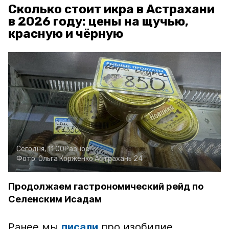
Сколько стоит икра в Астрахани
в 2026 году: цены на щучью,
красную и чёрную
Сегодня, 11:00
Разное
Фото:
Ольга Корженко
Астрахань 24
Продолжаем гастрономический рейд по
Селенским Исадам
Ранее мы
писали
про изобилие