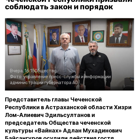
соблюдать закон и порядок
Вчера, 16:15
Общество
Фото:
управление пресс-службы и информации
администрации губернатора АО
Представитель главы Чеченской
Республики в Астраханской области Хизри
Лом-Алиевич Эдильсултанов и
председатель Общества чеченской
культуры «Вайнах» Адлан Мухадинович
Байсангуров осудили действия гостя