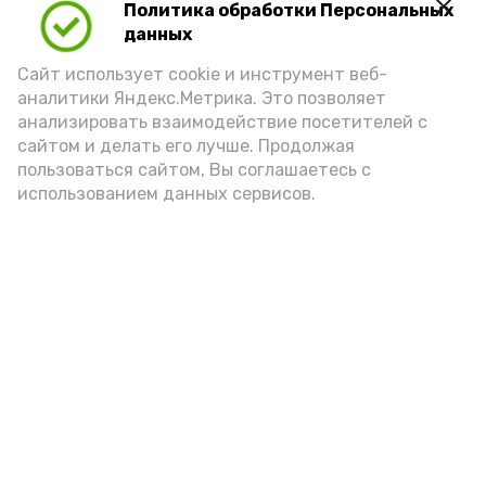
Политика обработки Персональных
данных
Сайт использует cookie и инструмент веб-
аналитики Яндекс.Метрика. Это позволяет
анализировать взаимодействие посетителей с
А24 в MAX
А24 в Вконтакте
А2
сайтом и делать его лучше. Продолжая
пользоваться сайтом, Вы соглашаетесь с
использованием данных сервисов.
«Сервисы Астраханской
области» теперь доступны в
приложении MAX