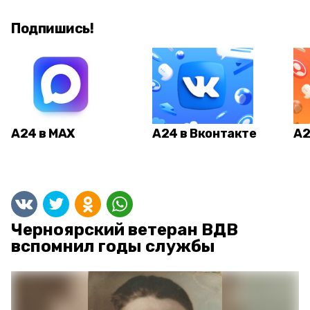
Подпишись!
А24 в MAX
А24 в Вконтакте
А2
Черноярский ветеран ВДВ
вспомнил годы службы