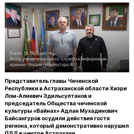
Вчера, 16:15
Общество
Фото:
управление пресс-службы и информации
администрации губернатора АО
Представитель главы Чеченской
Республики в Астраханской области Хизри
Лом-Алиевич Эдильсултанов и
председатель Общества чеченской
культуры «Вайнах» Адлан Мухадинович
Байсангуров осудили действия гостя
региона, который демонстративно нарушил
ПДД в центре Астрахани