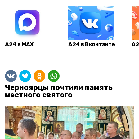
А24 в MAX
А24 в Вконтакте
А2
Черноярцы почтили память
местного святого