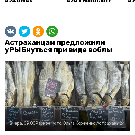
А24 в MAX
А24 в Вконтакте
А2
Астраханцам предложили
уРЫБнуться при виде воблы
Вчера, 09:00
Разное
Фото:
Ольга Корженко
Астрахань 24