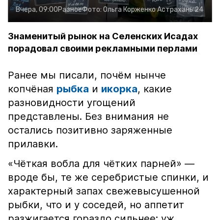
Вчера, 09:00
Разное
Фото:
Ольга Корженко
Астрахань 24
Знаменитый рынок на Селенских Исадах
порадовал своими рекламными перлами
Ранее мы писали, почём нынче
копчёная
рыбка
и
икорка
, какие
разновидности угощений
представлены. Без внимания не
остались позитивно заряженные
прилавки.
«Чёткая вобла для чётких парней» —
вроде бы, те же серебристые спинки, и
характерный запах свежевысушенной
рыбки, что и у соседей, но аппетит
разжигается гораздо сильнее: уж