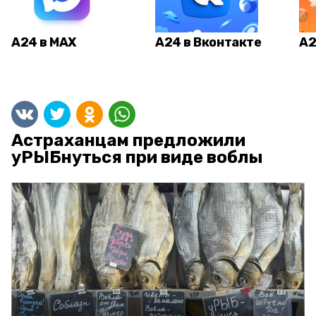
А24 в MAX
А24 в Вконтакте
А2
Астраханцам предложили
уРЫБнуться при виде воблы