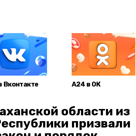
в Вконтакте
А24 в ОК
аханской области из
Республики призвали
акон и порядок