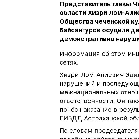
Представитель главы Ч
области Хизри Лом-Али
Общества чеченской ку
Байсангуров осудили де
демонстративно наруши
Информация об этом инц
сетях.
Хизри Лом-Алиевич Эдил
нарушений и последующе
межнациональных отноше
ответственности. Он та
понёс наказание в резу
ГИБДД Астраханской обл
По словам председателя