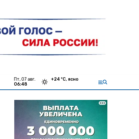
пт, 07 авг.
+
24
°С,
ясно
06:48