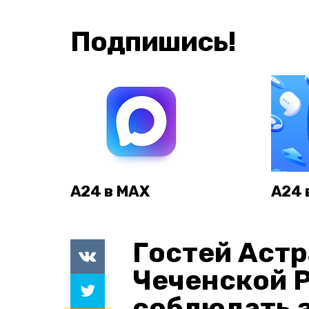
Подпишись!
А24 в MAX
А24 
Гостей Астр
Чеченской 
соблюдать з