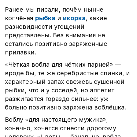
Ранее мы писали, почём нынче
копчёная
рыбка
и
икорка
, какие
разновидности угощений
представлены. Без внимания не
остались позитивно заряженные
прилавки.
«Чёткая вобла для чётких парней» —
вроде бы, те же серебристые спинки, и
характерный запах свежевысушенной
рыбки, что и у соседей, но аппетит
разжигается гораздо сильнее: уж
больно позитивно заряжена воблёшка.
Воблу «для настоящего мужика»,
конечно, хочется отнести дорогому
человеку. «Цветы — банально, вобла —