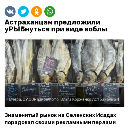
Астраханцам предложили
уРЫБнуться при виде воблы
Вчера, 09:00
Разное
Фото:
Ольга Корженко
Астрахань 24
Знаменитый рынок на Селенских Исадах
порадовал своими рекламными перлами