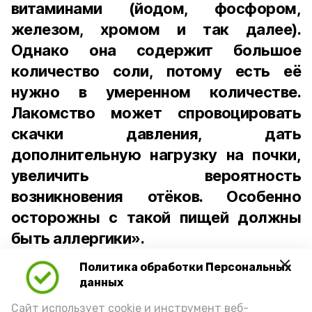
витаминами (йодом, фосфором,
железом, хромом и так далее).
Однако она содержит большое
количество соли, потому есть её
нужно в умеренном количестве.
Лакомство может спровоцировать
скачки давления, дать
дополнительную нагрузку на почки,
увеличить вероятность
возникновения отёков. Особенно
осторожны с такой пищей должны
быть аллергики».
Политика обработки Персональных
Для взрослого человека безопасной
данных
порцией икры считается 30-50 граммов
(2-3 ложки). При этом следует обратить
Сайт использует cookie и инструмент веб-