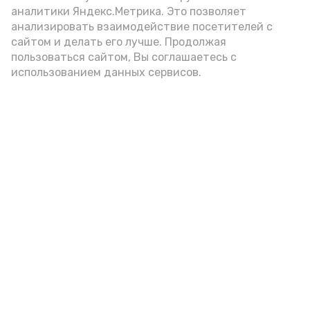
аналитики Яндекс.Метрика. Это позволяет
внимание на хлеб, с которым она
анализировать взаимодействие посетителей с
подаётся: лучше выбирать
сайтом и делать его лучше. Продолжая
цельнозерновой, с мукой грубого
пользоваться сайтом, Вы соглашаетесь с
использованием данных сервисов.
помола. Есть икру следует в первой
половине дня. Кстати, полезнее для
здоровья сопроводить такой бутерброд
сочными овощами, свежей зеленью и
отварным яйцом.