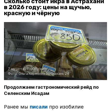
Сколько стоит икра в Астрахани
в 2026 году: цены на щучью,
красную и чёрную
7 августа , 11:00
Разное
Фото:
Ольга Корженко
Астрахань 24
Продолжаем гастрономический рейд по
Селенским Исадам
Ранее мы
писали
про изобилие