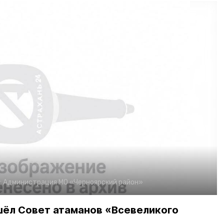
:
Администрация МО «Черноярский район»
шёл Совет атаманов «Всевеликого