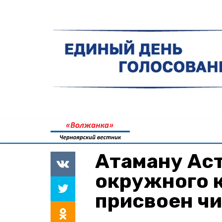
Атаману Ас
окружного 
присвоен ч