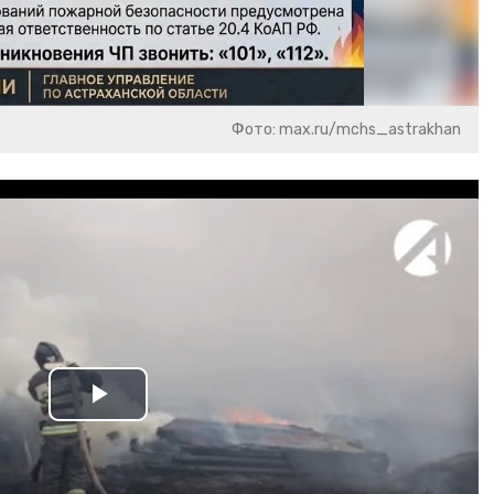
Фото: max.ru/mchs_astrakhan
Play
Video