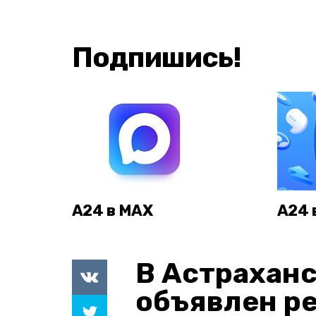
Подпишись!
А24 в MAX
А24 
В Астраханс
объявлен р