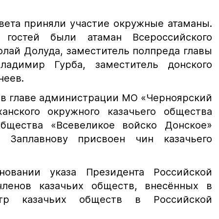
овета приняли участие окружные атаманы.
 гостей были атаман Всероссийского
олай Долуда, заместитель полпреда главы
адимир Гурба, заместитель донского
неев.
ов главе администрации МО «Черноярский
ханского окружного казачьего общества
общества «Всевеликое войско Донское»
 Заплавнову присвоен чин казачьего
овании указа Президента Российской
ленов казачьих обществ, внесённых в
стр казачьих обществ в Российской