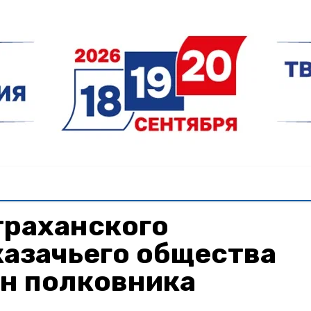
траханского
казачьего общества
ин полковника