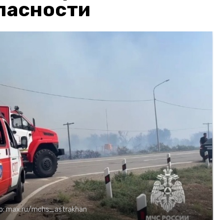
пасности
о:
max.ru/mchs_astrakhan