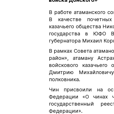
войска Донского»
В работе атаманского с
В качестве почетных
казачьего общества Ник
государства в ЮФО Вл
губернатора Михаил Кор
В рамках Совета атаман
район», атаману Астра
войскового казачьего 
Дмитрию Михайловичу
полковника.
Чин присвоили на осн
Федерации «О чинах ч
государственный рее
Федерации».