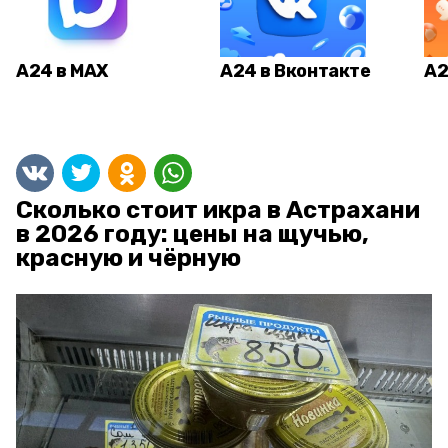
А24 в MAX
А24 в Вконтакте
А2
Сколько стоит икра в Астрахани
в 2026 году: цены на щучью,
красную и чёрную