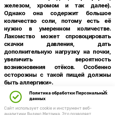
железом, хромом и так далее).
Однако она содержит большое
количество соли, потому есть её
нужно в умеренном количестве.
Лакомство может спровоцировать
скачки давления, дать
дополнительную нагрузку на почки,
увеличить вероятность
возникновения отёков. Особенно
осторожны с такой пищей должны
быть аллергики».
Политика обработки Персональных
Для взрослого человека безопасной
данных
порцией икры считается 30-50 граммов
(2-3 ложки). При этом следует обратить
Сайт использует cookie и инструмент веб-
аналитики Яндекс.Метрика. Это позволяет