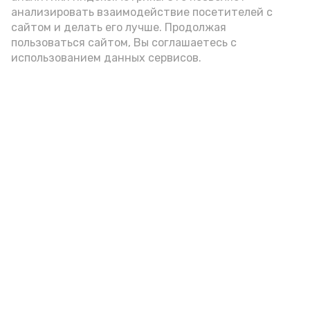
внимание на хлеб, с которым она
анализировать взаимодействие посетителей с
подаётся: лучше выбирать
сайтом и делать его лучше. Продолжая
цельнозерновой, с мукой грубого
пользоваться сайтом, Вы соглашаетесь с
использованием данных сервисов.
помола. Есть икру следует в первой
половине дня. Кстати, полезнее для
здоровья сопроводить такой бутерброд
сочными овощами, свежей зеленью и
отварным яйцом.