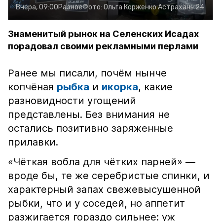
Вчера, 09:00
Разное
Фото:
Ольга Корженко
Астрахань 24
Знаменитый рынок на Селенских Исадах
порадовал своими рекламными перлами
Ранее мы писали, почём нынче
копчёная
рыбка
и
икорка
, какие
разновидности угощений
представлены. Без внимания не
остались позитивно заряженные
прилавки.
«Чёткая вобла для чётких парней» —
вроде бы, те же серебристые спинки, и
характерный запах свежевысушенной
рыбки, что и у соседей, но аппетит
разжигается гораздо сильнее: уж