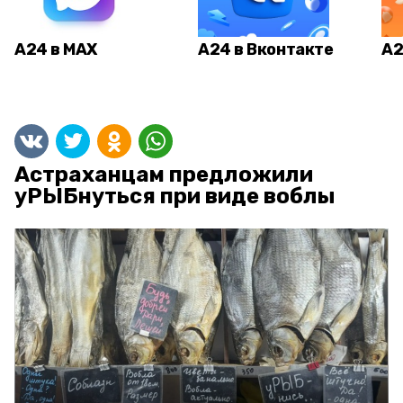
А24 в MAX
А24 в Вконтакте
А2
Астраханцам предложили
уРЫБнуться при виде воблы