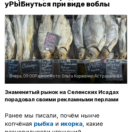
уРЫБнуться при виде воблы
Вчера, 09:00
Разное
Фото:
Ольга Корженко
Астрахань 24
Знаменитый рынок на Селенских Исадах
порадовал своими рекламными перлами
Ранее мы писали, почём нынче
копчёная
рыбка
и
икорка
, какие