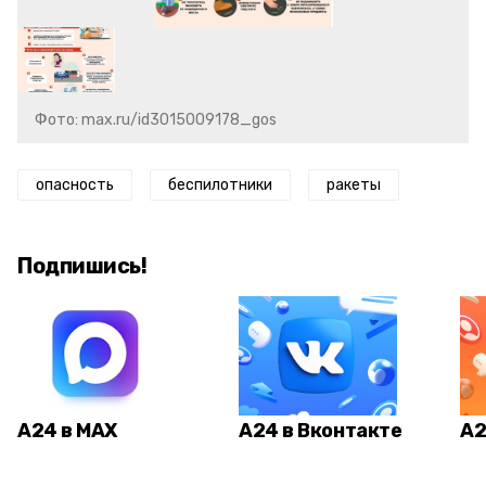
Фото: max.ru/id3015009178_gos
опасность
беспилотники
ракеты
Подпишись!
А24 в MAX
А24 в Вконтакте
А2