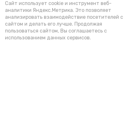
Видео: управление пресс-службы и информации
Сайт использует cookie и инструмент веб-
администрации губернатора АО
аналитики Яндекс.Метрика. Это позволяет
анализировать взаимодействие посетителей с
сайтом и делать его лучше. Продолжая
год единства народов
закон
пользоваться сайтом, Вы соглашаетесь с
использованием данных сервисов.
Подпишись!
А24 в MAX
А24 в Вконтакте
А2
В камызякском детском центре