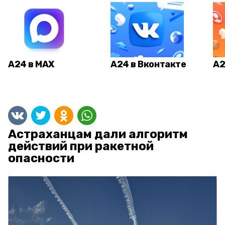
А24 в MAX
А24 в Вконтакте
А2
Астраханцам дали алгоритм
действий при ракетной
опасности