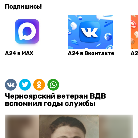
Подпишись!
А24 в MAX
А24 в Вконтакте
А2
Черноярский ветеран ВДВ
вспомнил годы службы