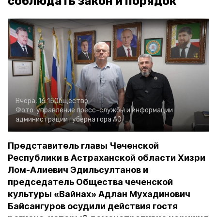
соблюдать закон и порядок
Вчера, 16:15
Общество
Фото:
управление пресс-службы и информации
администрации губернатора АО
Представитель главы Чеченской
Республики в Астраханской области Хизри
Лом-Алиевич Эдильсултанов и
председатель Общества чеченской
культуры «Вайнах» Адлан Мухадинович
Байсангуров осудили действия гостя