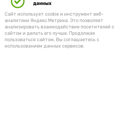
данных
Сайт использует cookie и инструмент веб-
аналитики Яндекс.Метрика. Это позволяет
анализировать взаимодействие посетителей с
А24 в MAX
А24 в Вконтакте
А2
сайтом и делать его лучше. Продолжая
пользоваться сайтом, Вы соглашаетесь с
использованием данных сервисов.
«Сервисы Астраханской
области» теперь доступны в
приложении MAX