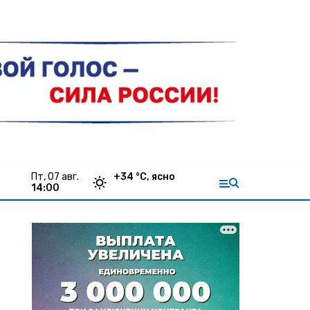
пт, 07 авг.
+
34
°С,
ясно
14:00