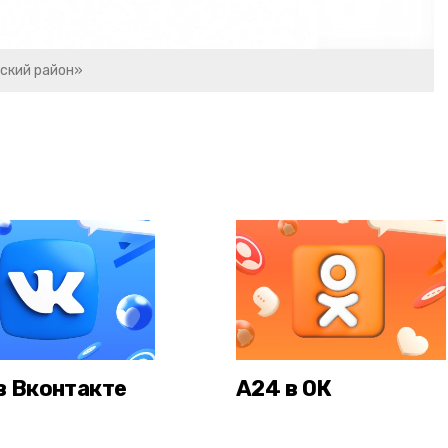
ский район»
в Вконтакте
А24 в ОК