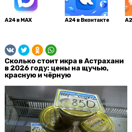
А24 в MAX
А24 в Вконтакте
А2
Сколько стоит икра в Астрахани
в 2026 году: цены на щучью,
красную и чёрную