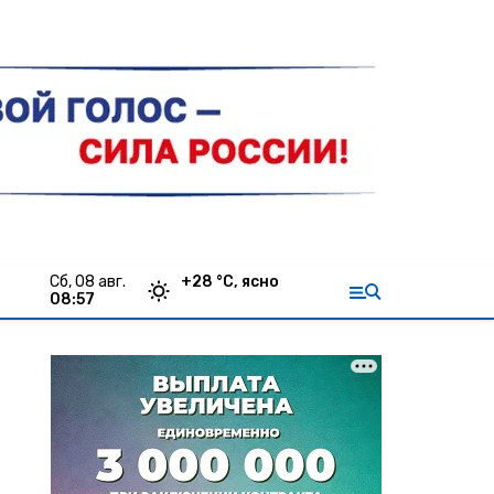
сб, 08 авг.
+
28
°С,
ясно
08:57