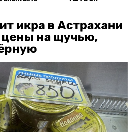
ит икра в Астрахани
: цены на щучью,
чёрную