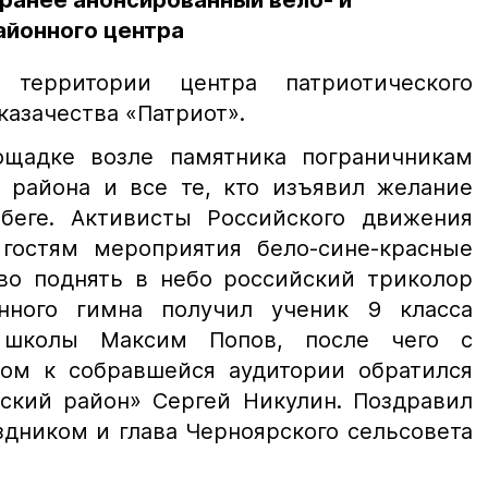
аранее анонсированный вело- и
айонного центра
 территории центра патриотического
казачества «Патриот».
ощадке возле памятника пограничникам
 района и все те, кто изъявил желание
беге. Активисты Российского движения
гостям мероприятия бело-сине-красные
аво поднять в небо российский триколор
енного гимна получил ученик 9 класса
 школы Максим Попов, после чего с
ом к собравшейся аудитории обратился
рский район» Сергей Никулин. Поздравил
здником и глава Черноярского сельсовета