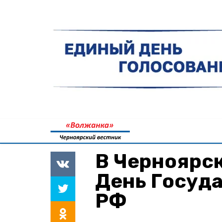
В Черноярс
День Госуд
РФ