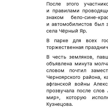
После этого участни
и правилами проводяще
знаком бело-сине-кр
и автомобилистов был 
села Чёрный Яр.
В парке для всех гос
торжественная празднич
В честь земляков, пав
объявлена минута молч
словом почтил замест
Черноярского района, к
афганской войны Алек
прозвучала после слов
мир», которую испол
Кузнецова.