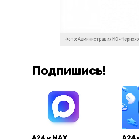
Фото: Администрация МО «Чернояр
Подпишись!
А24 в MAX
А24 