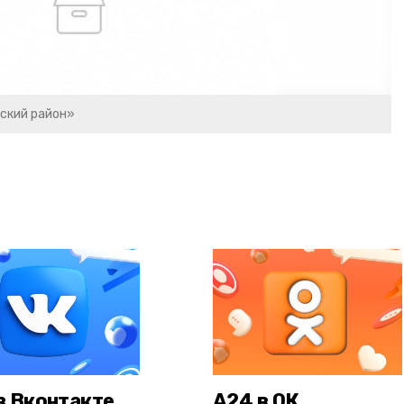
ский район»
в Вконтакте
А24 в ОК