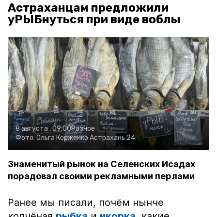
Астраханцам предложили
уРЫБнуться при виде воблы
8 августа , 09:00
Разное
Фото:
Ольга Корженко
Астрахань 24
Знаменитый рынок на Селенских Исадах
порадовал своими рекламными перлами
Ранее мы писали, почём нынче
копчёная
рыбка
и
икорка
, какие