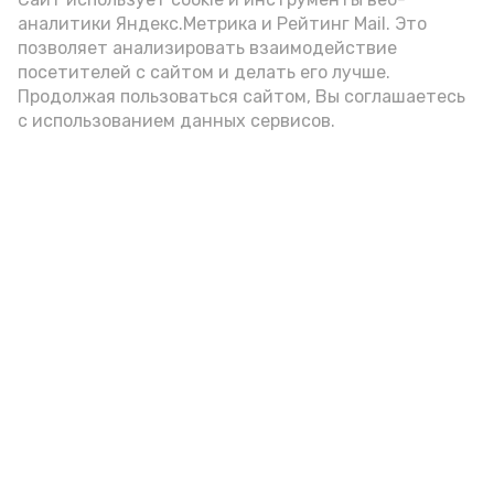
аналитики Яндекс.Метрика и Рейтинг Mail. Это
позволяет анализировать взаимодействие
посетителей с сайтом и делать его лучше.
Продолжая пользоваться сайтом, Вы соглашаетесь
с использованием данных сервисов.
Фото: Ольга Корженко Астрахань 24
Как объяснили продавцы, воблу берут
охотно: уж больно хороша на вкус. К
тому же её удобно транспортировать,
она долго не портится. А это
немаловажно: рыбка, особенно с такими