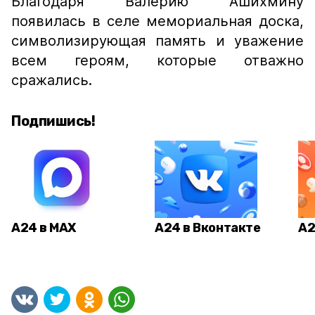
Благодаря Валерию Ашихмину
появилась в селе мемориальная доска,
символизирующая память и уважение
всем героям, которые отважно
сражались.
Подпишись!
А24 в MAX
А24 в Вконтакте
А2