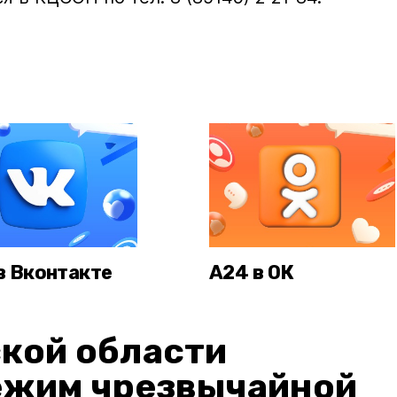
в Вконтакте
А24 в ОК
кой области
ежим чрезвычайной