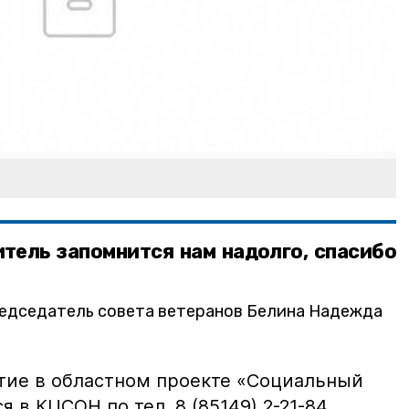
тель запомнится нам надолго, спасибо
редседатель совета ветеранов Белина Надежда
тие в областном проекте «Социальный
 в КЦСОН по тел. 8 (85149) 2-21-84.