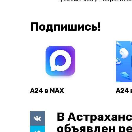
Подпишись!
А24 в MAX
А24 
В Астраханс
объявлен р