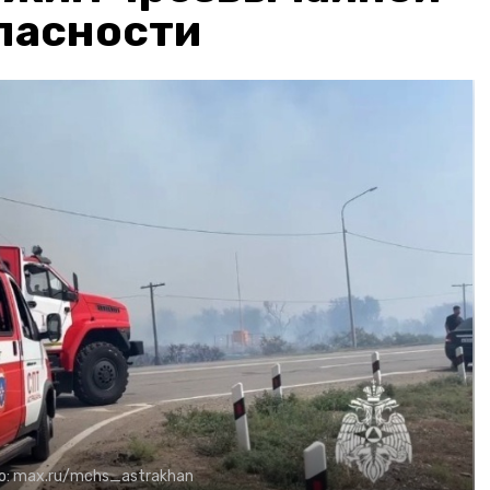
пасности
о:
max.ru/mchs_astrakhan