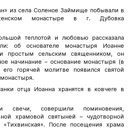
ан» из села Соленое Займище побывали в
 женском монастыре в г. Дубовка
ольшой теплотой и любовью рассказала
ли: об основателе монастыря Иоанне
чи простым сельским священником, он
ное начинание – основание монастыря (в
ря его горячей молитве появился святой
 монастыря.
анки отца Иоанна хранятся в ковчеге в
ли свечи, совершили поминовения,
вной храмовой святыней – чудотворной
 «Тихвинская». После посещения храма