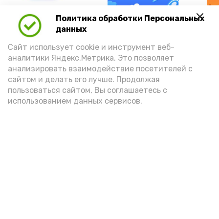
А24 в MAX
А24 в Вконтакте
А2
Политика обработки Персональных
данных
Сайт использует cookie и инструмент веб-
аналитики Яндекс.Метрика. Это позволяет
анализировать взаимодействие посетителей с
Астраханцам предложили
сайтом и делать его лучше. Продолжая
уРЫБнуться при виде воблы
пользоваться сайтом, Вы соглашаетесь с
использованием данных сервисов.
Вчера, 09:00
Разное
Фото:
Ольга Корженко
Астрахань 24