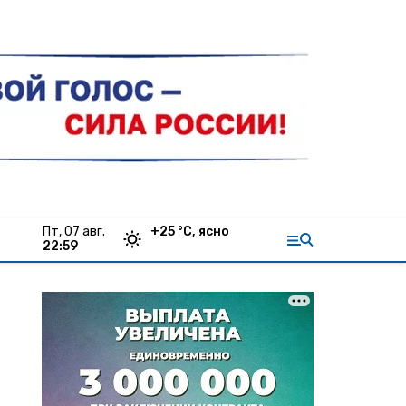
пт, 07 авг.
+
25
°С,
ясно
22:59