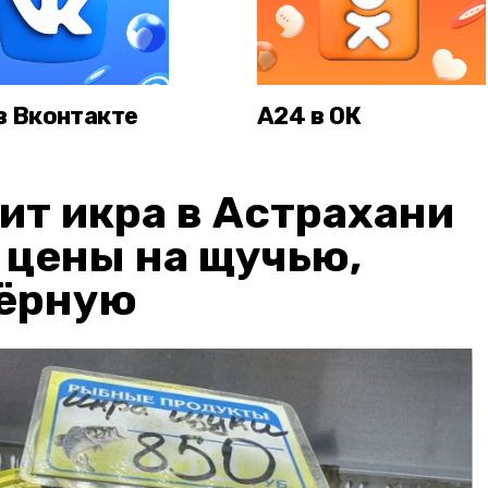
в Вконтакте
А24 в ОК
ит икра в Астрахани
: цены на щучью,
чёрную