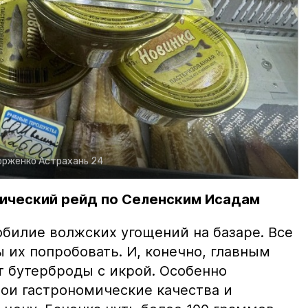
орженко
Астрахань 24
ический рейд по Селенским Исадам
билие волжских угощений на базаре. Все
ы их попробовать. И, конечно, главным
т бутерброды с икрой. Особенно
вои гастрономические качества и