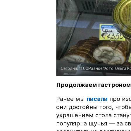
Сегодня, 11:00
Разное
Фото:
Ольга К
Продолжаем гастроном
Ранее мы
писали
про изо
они достойны того, чтоб
украшением стола стану
популярна щучья — за с